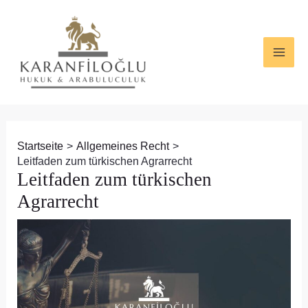
Zum
Beitragsnavigation
MAI
Inhalt
ME
springen
Startseite
Allgemeines Recht
Leitfaden zum türkischen Agrarrecht
Leitfaden zum türkischen
Agrarrecht