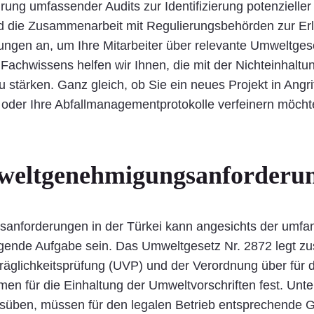
hrung umfassender Audits zur Identifizierung potenzielle
d die Zusammenarbeit mit Regulierungsbehörden zur E
ngen an, um Ihre Mitarbeiter über relevante Umweltges
 Fachwissens helfen wir Ihnen, die mit der Nichteinhal
stärken. Ganz gleich, ob Sie ein neues Projekt in Angr
, oder Ihre Abfallmanagementprotokolle verfeinern möch
weltgenehmigungsanforderun
nforderungen in der Türkei kann angesichts der umfangr
igende Aufgabe sein. Das Umweltgesetz Nr. 2872 legt 
räglichkeitsprüfung (UVP) und der Verordnung über für d
für die Einhaltung der Umweltvorschriften fest. Unter
usüben, müssen für den legalen Betrieb entsprechende 