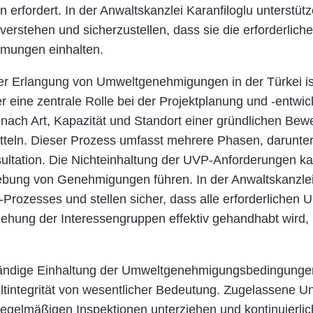
rfordert. In der Anwaltskanzlei Karanfiloglu unterstüt
erstehen und sicherzustellen, dass sie die erforderlic
immungen einhalten.
er Erlangung von Umweltgenehmigungen in der Türkei is
r eine zentrale Rolle bei der Projektplanung und -entwi
e nach Art, Kapazität und Standort einer gründlichen Be
eln. Dieser Prozess umfasst mehrere Phasen, darunter 
sultation. Die Nichteinhaltung der UVP-Anforderungen k
hebung von Genehmigungen führen. In der Anwaltskanzlei 
rozesses und stellen sicher, dass alle erforderlichen Un
iehung der Interessengruppen effektiv gehandhabt wird,
tändige Einhaltung der Umweltgenehmigungsbedingungen 
ltintegrität von wesentlicher Bedeutung. Zugelassene 
h regelmäßigen Inspektionen unterziehen und kontinuie