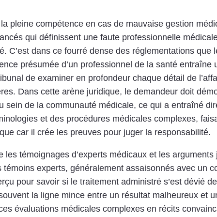
e la pleine compétence en cas de mauvaise gestion médi
ncés qui définissent une faute professionnelle médicale 
té. C’est dans ce fourré dense des réglementations que l
ence présumée d’un professionnel de la santé entraîne un
unal de examiner en profondeur chaque détail de l’affaire
res. Dans cette arène juridique, le demandeur doit démon
au sein de la communauté médicale, ce qui a entraîné d
rminologies et des procédures médicales complexes, faisan
fique car il crée les preuves pour juger la responsabilité.
e les témoignages d’experts médicaux et les arguments j
 Des témoins experts, généralement assaisonnés avec un 
rçu pour savoir si le traitement administré s’est dévié d
souvent la ligne mince entre un résultat malheureux et u
ces évaluations médicales complexes en récits convaincan