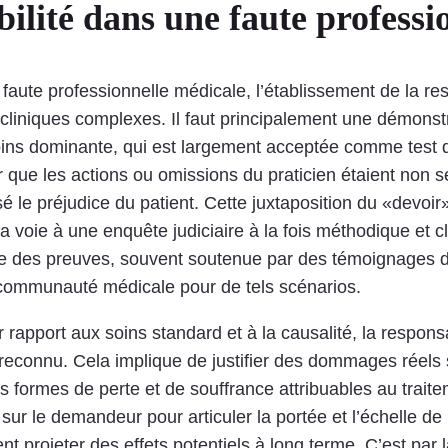
ilité dans une faute professi
faute professionnelle médicale, l’établissement de la res
 cliniques complexes. Il faut principalement une démonstr
oins dominante, qui est largement acceptée comme test d
que les actions ou omissions du praticien étaient non 
 le préjudice du patient. Cette juxtaposition du «devoir»
 voie à une enquête judiciaire à la fois méthodique et 
sse des preuves, souvent soutenue par des témoignages d
a communauté médicale pour de tels scénarios.
r rapport aux soins standard et à la causalité, la respon
 reconnu. Cela implique de justifier des dommages réels 
formes de perte et de souffrance attribuables au traitem
r le demandeur pour articuler la portée et l’échelle de l
 projeter des effets potentiels à long terme. C’est par 