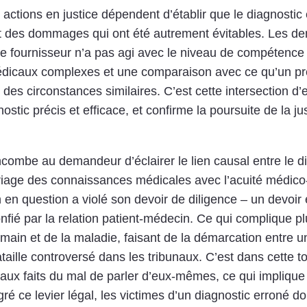
 actions en justice dépendent d’établir que le diagnostic
t des dommages qui ont été autrement évitables. Les d
 fournisseur n’a pas agi avec le niveau de compétence et
dicaux complexes et une comparaison avec ce qu’un pre
des circonstances similaires. C’est cette intersection d’
nostic précis et efficace, et confirme la poursuite de la j
l incombe au demandeur d’éclairer le lien causal entre le
ariage des connaissances médicales avec l’acuité médico
n en question a violé son devoir de diligence – un devoi
nfié par la relation patient-médecin. Ce qui complique pl
main et de la maladie, faisant de la démarcation entre un
ille controversé dans les tribunaux. C’est dans cette to
 aux faits du mal de parler d’eux-mêmes, ce qui implique 
é ce levier légal, les victimes d’un diagnostic erroné do