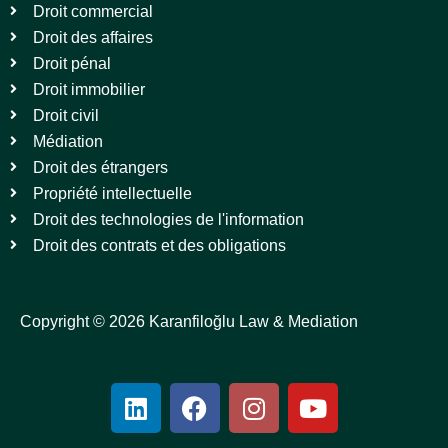
Droit commercial
Droit des affaires
Droit pénal
Droit immobilier
Droit civil
Médiation
Droit des étrangers
Propriété intellectuelle
Droit des technologies de l'information
Droit des contrats et des obligations
Copyright © 2026 Karanfiloğlu Law & Mediation
L
F
I
Y
i
a
n
o
n
c
s
u