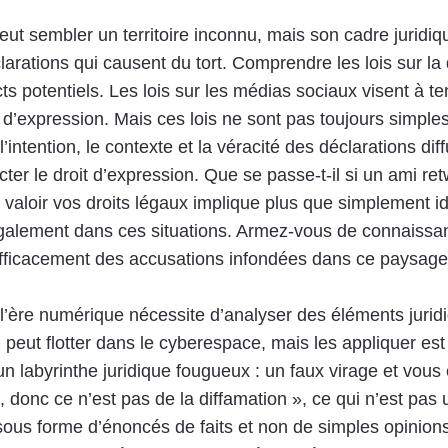
ut sembler un territoire inconnu, mais son cadre juridiqu
arations qui causent du tort. Comprendre les lois sur la 
cts potentiels. Les lois sur les médias sociaux visent à te
é d’expression. Mais ces lois ne sont pas toujours simple
l’intention, le contexte et la véracité des déclarations di
cter le droit d’expression. Que se passe-t-il si un ami r
aloir vos droits légaux implique plus que simplement iden
galement dans ces situations. Armez-vous de connaissa
 efficacement des accusations infondées dans ce paysage
 l’ère numérique nécessite d’analyser des éléments juri
peut flotter dans le cyberespace, mais les appliquer est 
 labyrinthe juridique fougueux : un faux virage et vous
n, donc ce n’est pas de la diffamation », ce qui n’est pas
sous forme d’énoncés de faits et non de simples opinions