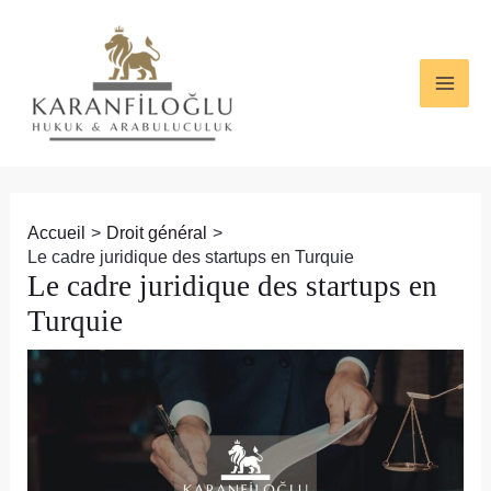
Aller
Navigation
MAI
au
des
ME
contenu
articles
Accueil
Droit général
Le cadre juridique des startups en Turquie
Le cadre juridique des startups en
Turquie