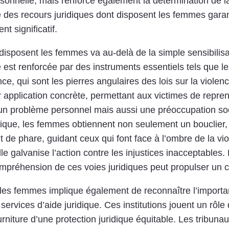
rsonnelle, mais renforce également la détermination de 
 des recours juridiques dont disposent les femmes garan
t significatif.
isposent les femmes va au-delà de la simple sensibilisa
que est renforcée par des instruments essentiels tels qu
ce, qui sont les pierres angulaires des lois sur la viole
 application concrète, permettant aux victimes de reprend
n problème personnel mais aussi une préoccupation soci
ridique, les femmes obtiennent non seulement un bouclier
nt de phare, guidant ceux qui font face à l’ombre de la vio
lle galvanise l’action contre les injustices inacceptables
compréhension de ces voies juridiques peut propulser un 
les femmes implique également de reconnaître l’importa
s services d’aide juridique. Ces institutions jouent un rôle
rniture d’une protection juridique équitable. Les tribuna