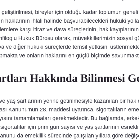
eliştirilmesi, bireyler için olduğu kadar toplumun geneli
n haklarının ihlali halinde başvurabilecekleri hukuki yolla
mlere karşı itiraz ve dava süreçlerinin, hak kayıplarını
filoglu Hukuk Bürosu olarak, müvekkillerimizin sosyal gü
ava ve diğer hukuki süreçlerde temsil yetkisini üstlenmek
yapmakta ve onların haklarını en güçlü biçimde savunmakt
artları Hakkında Bilinmesi G
 ve yaş şartlarının yerine getirilmesiyle kazanılan bir hak
sı Kanunu’nun 28. maddesi uyarınca, sigortalıların emekli
ısını tamamlamaları gerekmektedir. Bu bağlamda, erkekle
igortalılar için prim gün sayısı ve yaş şartlarının esnekl
anunu da emeklilik sürecinde çalışılan yıllara göre değiş