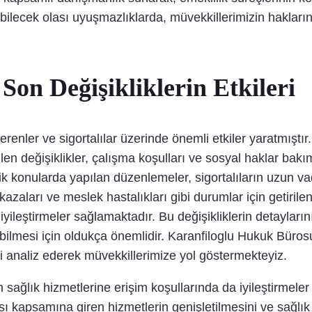
ilecek olası uyuşmazlıklarda, müvekkillerimizin hakların
on Değişikliklerin Etkileri
renler ve sigortalılar üzerinde önemli etkiler yaratmıştı
len değişiklikler, çalışma koşulları ve sosyal haklar bakımı
itik konularda yapılan düzenlemeler, sigortalıların uzun 
 kazaları ve meslek hastalıkları gibi durumlar için getirile
iyileştirmeler sağlamaktadır. Bu değişikliklerin detaylar
labilmesi için oldukça önemlidir. Karanfiloglu Hukuk Büros
ni analiz ederek müvekkillerimize yol göstermekteyiz.
sağlık hizmetlerine erişim koşullarında da iyileştirmeler
ası kapsamına giren hizmetlerin genişletilmesini ve sağlık 