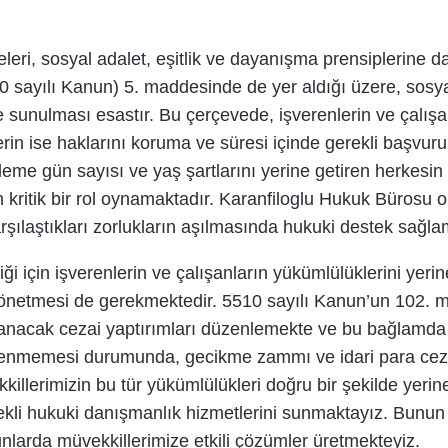
eleri, sosyal adalet, eşitlik ve dayanışma prensiplerine 
 sayılı Kanun) 5. maddesinde de yer aldığı üzere, sosya
lde sunulması esastır. Bu çerçevede, işverenlerin ve çalışa
erin ise haklarını koruma ve süresi içinde gerekli başvur
eme gün sayısı ve yaş şartlarını yerine getiren herkesin
dan kritik bir rol oynamaktadır. Karanfiloglu Hukuk Bürosu 
rşılaştıkları zorlukların aşılmasında hukuki destek sağla
iği için işverenlerin ve çalışanların yükümlülüklerini yer
 yönetmesi de gerekmektedir. 5510 sayılı Kanun’un 102. m
anacak cezai yaptırımları düzenlemekte ve bu bağlamda 
enmemesi durumunda, gecikme zammı ve idari para cezala
illerimizin bu tür yükümlülükleri doğru bir şekilde yerin
ekli hukuki danışmanlık hizmetlerini sunmaktayız. Bunun 
unlarda müvekkillerimize etkili çözümler üretmekteyiz.