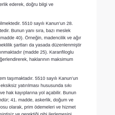
rlik ederek, doğru bilgi ve
ilmektedir. 5510 sayılı Kanun’un 28.
ktedir. Bunun yanı sıra, bazı meslek
er (madde 40). Örneğin, madencilik ve ağır
klilik şartları da yasada düzenlenmiştir
nınmaktadır (madde 25). Karanfiloglu
eğerlendirerek, haklarının maksimum
nem taşımaktadır. 5510 sayılı Kanun’un
eksiksiz yatırılması hususunda sıkı
ve hak kayıplarına yol açabilir. Bunun
ündür; 41. madde, askerlik, doğum ve
rosu olarak, prim ödemeleri ve hizmet
tisiz ve gerektiği gibi ilerlemesini