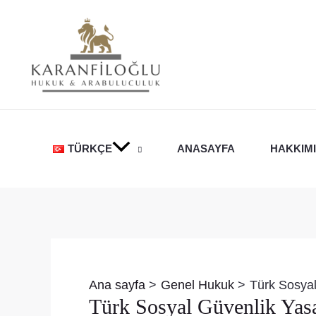
İçeriğe
atla
TÜRKÇE
ANASAYFA
HAKKIM
Yazı
dolaşımı
Ana sayfa
Genel Hukuk
Türk Sosyal
Türk Sosyal Güvenlik Yas