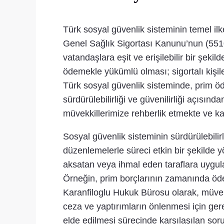
Türk sosyal güvenlik sisteminin temel ilk
Genel Sağlık Sigortası Kanunu’nun (5510
vatandaşlara eşit ve erişilebilir bir şeki
ödemekle yükümlü olması; sigortalı kişil
Türk sosyal güvenlik sisteminde, prim öd
sürdürülebilirliği ve güvenilirliği açısın
müvekkillerimize rehberlik etmekte ve ka
Sosyal güvenlik sisteminin sürdürülebilirl
düzenlemelerle süreci etkin bir şekilde
aksatan veya ihmal eden taraflara uygul
Örneğin, prim borçlarının zamanında öd
Karanfiloglu Hukuk Bürosu olarak, müvekk
ceza ve yaptırımların önlenmesi için ger
elde edilmesi sürecinde karşılaşılan sor