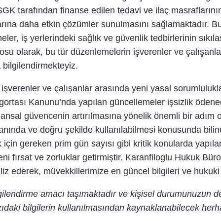
 SGK tarafından finanse edilen tedavi ve ilaç masraflarını
unlarına daha etkin çözümler sunulmasını sağlamaktadır. Bu
, iş yerlerindeki sağlık ve güvenlik tedbirlerinin sıkılaşt
u olarak, bu tür düzenlemelerin işverenler ve çalışanlar ü
 bilgilendirmekteyiz.
işverenler ve çalışanlar arasında yeni yasal sorumlulukl
igortası Kanunu’nda yapılan güncellemeler işsizlik ödeneğ
nansal güvencenin artırılmasına yönelik önemli bir adım 
amanında ve doğru şekilde kullanılabilmesi konusunda bil
için gereken prim gün sayısı gibi kritik konularda yapı
eni fırsat ve zorluklar getirmiştir. Karanfiloglu Hukuk Bü
liz ederek, müvekkillerimize en güncel bilgileri ve hukuk
lgilendirme amacı taşımaktadır ve kişisel durumunuzun d
ıdaki bilgilerin kullanılmasından kaynaklanabilecek herh