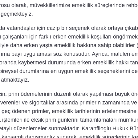
su olarak, müvekkillerimize emeklilik süreçlerinde rehbe
 geçmekteyiz.
da vatandaşlar için cazip bir seçenek olarak ortaya çıkab
çalışanları için farklı erken emeklilik koşulları öngörme
deniyle daha erken yaşta emeklilik hakkına sahip olabilirl
ranma payı uygulaması söz konusudur. Ayrıca, malulen eme
bir oranda kaybetmesi durumunda erken emeklilik hakkı ta
bireysel durumlarına en uygun emeklilik seçeneklerini d
 atmaktayız.
için, prim ödemelerinin düzenli olarak yapılması büyük ö
erenler ve sigortalılar arasında primlerin zamanında ve 
eç ödenen primler, emeklilik tarihlerinin ertelenmesine 
ma işlemleri ile eksik prim günlerini tamamlamaları mümk
 detaylı düzenlemeler sunmaktadır. Karanfiloglu Hukuk Bü
apsamlı danışmanlık sunarak, emeklilik süreçlerinin kesin