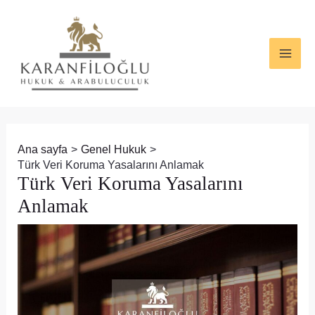
İçeriğe
Yazı
MAI
atla
dolaşımı
ME
Ana sayfa
Genel Hukuk
Türk Veri Koruma Yasalarını Anlamak
Türk Veri Koruma Yasalarını
Anlamak