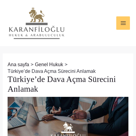
İçeriğe
Yazı
MAI
atla
dolaşımı
ME
Ana sayfa
Genel Hukuk
Türkiye’de Dava Açma Sürecini Anlamak
Türkiye’de Dava Açma Sürecini
Anlamak