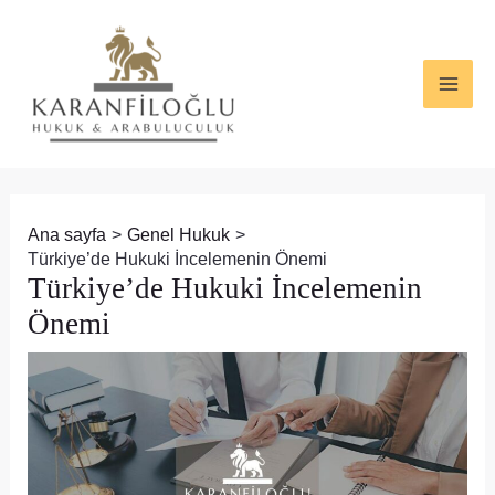
İçeriğe
Yazı
MAI
atla
dolaşımı
ME
Ana sayfa
Genel Hukuk
Türkiye’de Hukuki İncelemenin Önemi
Türkiye’de Hukuki İncelemenin
Önemi