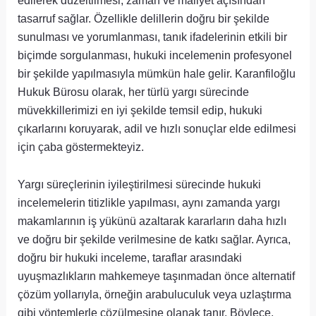
edilerek düzeltilmesi, zaman ve maliyet açısından
tasarruf sağlar. Özellikle delillerin doğru bir şekilde
sunulması ve yorumlanması, tanık ifadelerinin etkili bir
biçimde sorgulanması, hukuki incelemenin profesyonel
bir şekilde yapılmasıyla mümkün hale gelir. Karanfiloğlu
Hukuk Bürosu olarak, her türlü yargı sürecinde
müvekkillerimizi en iyi şekilde temsil edip, hukuki
çıkarlarını koruyarak, adil ve hızlı sonuçlar elde edilmesi
için çaba göstermekteyiz.
Yargı süreçlerinin iyileştirilmesi sürecinde hukuki
incelemelerin titizlikle yapılması, aynı zamanda yargı
makamlarının iş yükünü azaltarak kararların daha hızlı
ve doğru bir şekilde verilmesine de katkı sağlar. Ayrıca,
doğru bir hukuki inceleme, taraflar arasındaki
uyuşmazlıkların mahkemeye taşınmadan önce alternatif
çözüm yollarıyla, örneğin arabuluculuk veya uzlaştırma
gibi yöntemlerle çözülmesine olanak tanır. Böylece,