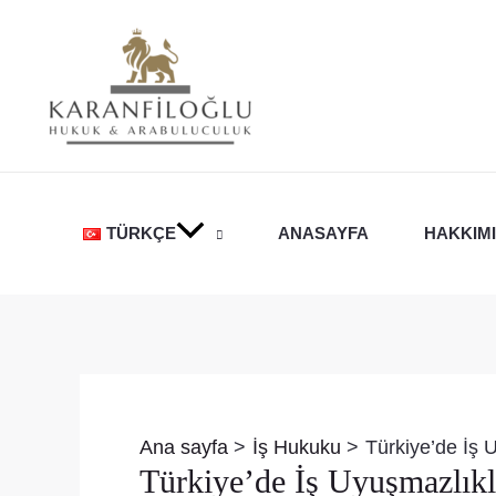
İçeriğe
atla
TÜRKÇE
ANASAYFA
HAKKIM
Yazı
dolaşımı
Ana sayfa
İş Hukuku
Türkiye’de İş U
Türkiye’de İş Uyuşmazlıkla