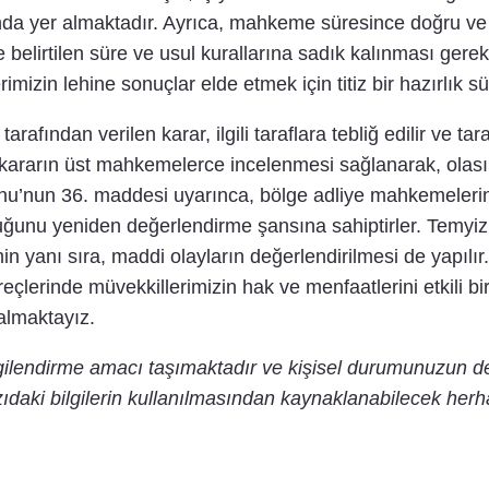
ında yer almaktadır. Ayrıca, mahkeme süresince doğru ve
lirtilen süre ve usul kurallarına sadık kalınması gere
mizin lehine sonuçlar elde etmek için titiz bir hazırlık s
ından verilen karar, ilgili taraflara tebliğ edilir ve tara
 kararın üst mahkemelerce incelenmesi sağlanarak, olası huk
nu’nun 36. maddesi uyarınca, bölge adliye mahkemelerinde
ğunu yeniden değerlendirme şansına sahiptirler. Temyiz
min yanı sıra, maddi olayların değerlendirilmesi de yapıl
reçlerinde müvekkillerimizin hak ve menfaatlerini etkili 
almaktayız.
lgilendirme amacı taşımaktadır ve kişisel durumunuzun d
ıdaki bilgilerin kullanılmasından kaynaklanabilecek herh