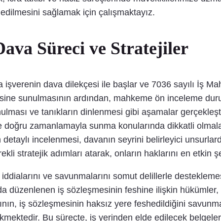
l edilmesini sağlamak için çalışmaktayız.
va Süreci ve Stratejiler
a işverenin dava dilekçesi ile başlar ve 7036 sayılı İş 
mesine sunulmasının ardından, mahkeme ön inceleme dur
nulması ve tanıkların dinlenmesi gibi aşamalar gerçekleştiri
a ve doğru zamanlamayla sunma konularında dikkatli olmal
rının detaylı incelenmesi, davanın seyrini belirleyici unsur
ekli stratejik adımları atarak, onların haklarını en etki
iddialarını ve savunmalarını somut delillerle destekleme
düzenlenen iş sözleşmesinin feshine ilişkin hükümler, i
nın, iş sözleşmesinin haksız yere feshedildiğini savunma
ktedir. Bu süreçte, iş yerinden elde edilecek belgeler, 