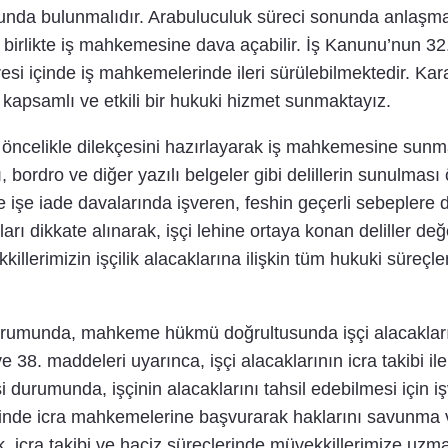
unda bulunmalıdır. Arabuluculuk süreci sonunda anlaşm
 birlikte iş mahkemesine dava açabilir. İş Kanunu’nun 32
resi içinde iş mahkemelerinde ileri sürülebilmektedir. Kar
 kapsamlı ve etkili bir hukuki hizmet sunmaktayız.
 öncelikle dilekçesini hazırlayarak iş mahkemesine sunmalıd
ı, bordro ve diğer yazılı belgeler gibi delillerin sunulma
e işe iade davalarında işveren, feshin geçerli sebeplere
dikkate alınarak, işçi lehine ortaya konan deliller değerl
llerimizin işçilik alacaklarına ilişkin tüm hukuki süreçle
umunda, mahkeme hükmü doğrultusunda işçi alacaklarının ta
 38. maddeleri uyarınca, işçi alacaklarının icra takibi il
urumunda, işçinin alacaklarını tahsil edebilmesi için iş
iğinde icra mahkemelerine başvurarak haklarını savunma v
, icra takibi ve haciz süreçlerinde müvekkillerimize uzma