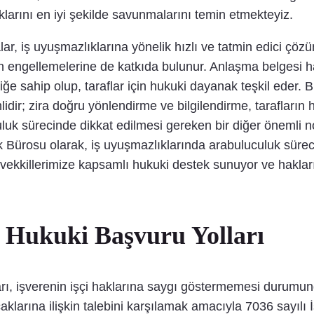
arını en iyi şekilde savunmalarını temin etmekteyiz.
, iş uyuşmazlıklarına yönelik hızlı ve tatmin edici çözüml
engellemelerine de katkıda bulunur. Anlaşma belgesi hazır
eliğe sahip olup, taraflar için hukuki dayanak teşkil ede
idir; zira doğru yönlendirme ve bilgilendirme, tarafların 
luk sürecinde dikkat edilmesi gereken bir diğer önemli nokt
k Bürosu olarak, iş uyuşmazlıklarında arabuluculuk sürecin
kkillerimize kapsamlı hukuki destek sunuyor ve haklar
a Hukuki Başvuru Yolları
arı, işverenin işçi haklarına saygı göstermemesi durumund
lacaklarına ilişkin talebini karşılamak amacıyla 7036 say