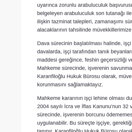
uyarınca zorunlu arabuluculuk başvurus
belgeleyen arabuluculuk son tutanağı ile
ilişkin tazminat talepleri, zamanaşımı sü
alacaklarının tahsilinde müvekkillerimize
Dava sürecinin başlatılması halinde, işçi
davalarda, işçi tarafından tanık beyanlar
maddesi gereğince, feshin geçersizliği v
Mahkeme sürecinde, işverenin savunmaları 
Karanfiloğlu Hukuk Bürosu olarak, müvekki
korunmasını sağlamaktayız.
Mahkeme kararının işçi lehine olması dur
2004 sayılı İcra ve İflas Kanunu’nun 32 ve
sürecinde, işverenin borcunu ödememesi d
uygulanabilir. Bu süreçte işçiye, gerekt
tanınır. Karanfiloğlu Hukuk Bürosu olarak