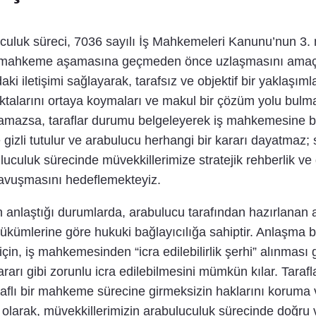
uluk süreci, 7036 sayılı İş Mahkemeleri Kanunu’nun 3. 
ın mahkeme aşamasına geçmeden önce uzlaşmasını amaçl
daki iletişimi sağlayarak, tarafsız ve objektif bir yaklaş
oktalarını ortaya koymaları ve makul bir çözüm yolu bulma
mazsa, taraflar durumu belgeleyerek iş mahkemesine ba
izli tutulur ve arabulucu herhangi bir kararı dayatmaz; sa
luculuk sürecinde müvekkillerimize stratejik rehberlik v
kavuşmasını hedeflemekteyiz.
 anlaştığı durumlarda, arabulucu tarafından hazırlanan a
mlerine göre hukuki bağlayıcılığa sahiptir. Anlaşma be
k için, iş mahkemesinden “icra edilebilirlik şerhi” alınmas
ı gibi zorunlu icra edilebilmesini mümkün kılar. Tarafla
raflı bir mahkeme sürecine girmeksizin haklarını korum
olarak, müvekkillerimizin arabuluculuk sürecinde doğru ve