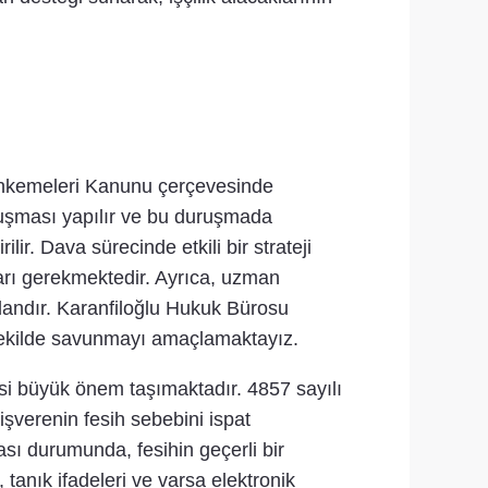
Mahkemeleri Kanunu çerçevesinde
uşması yapılır ve bu duruşmada
lir. Dava sürecinde etkili bir strateji
arı gerekmektedir. Ayrıca, uzman
lardandır. Karanfiloğlu Hukuk Bürosu
n şekilde savunmayı amaçlamaktayız.
si büyük önem taşımaktadır. 4857 sayılı
şverenin fesih sebebini ispat
sı durumunda, fesihin geçerli bir
tanık ifadeleri ve varsa elektronik