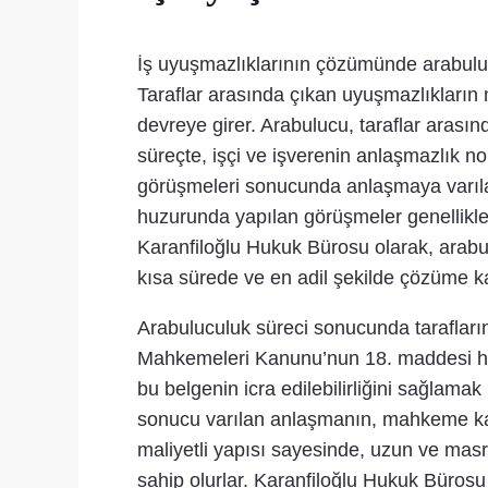
İş uyuşmazlıklarının çözümünde arabuluc
Taraflar arasında çıkan uyuşmazlıklar
devreye girer. Arabulucu, taraflar arasın
süreçte, işçi ve işverenin anlaşmazlık n
görüşmeleri sonucunda anlaşmaya varıla
huzurunda yapılan görüşmeler genellikle g
Karanfiloğlu Hukuk Bürosu olarak, arabu
kısa sürede ve en adil şekilde çözüme 
Arabuluculuk süreci sonucunda tarafların
Mahkemeleri Kanunu’nun 18. maddesi hükü
bu belgenin icra edilebilirliğini sağlama
sonucu varılan anlaşmanın, mahkeme karar
maliyetli yapısı sayesinde, uzun ve mas
sahip olurlar. Karanfiloğlu Hukuk Bürosu 