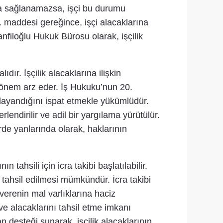
a sağlanamazsa, işçi bu durumu
. maddesi gereğince, işçi alacaklarına
anfiloğlu Hukuk Bürosu olarak, işçilik
ır. İşçilik alacaklarına ilişkin
sı önem arz eder. İş Hukuku’nun 20.
 dayandığını ispat etmekle yükümlüdür.
endirilir ve adil bir yargılama yürütülür.
rde yanlarında olarak, haklarının
hsili için icra takibi başlatılabilir.
e tahsil edilmesi mümkündür. İcra takibi
verenin mal varlıklarına haciz
e alacaklarını tahsil etme imkanı
n desteği sunarak, işçilik alacaklarının