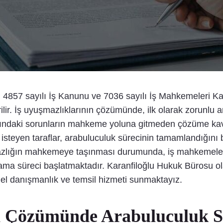
i, 4857 sayılı İş Kanunu ve 7036 sayılı İş Mahkemeleri K
lir. İş uyuşmazlıklarının çözümünde, ilk olarak zorunlu
asındaki sorunların mahkeme yoluna gitmeden çözüme kav
steyen taraflar, arabuluculuk sürecinin tamamlandığını 
zlığın mahkemeye taşınması durumunda, iş mahkemeleri 
ılama süreci başlatmaktadır. Karanfiloğlu Hukuk Bürosu ol
el danışmanlık ve temsil hizmeti sunmaktayız.
n Çözümünde Arabuluculuk S