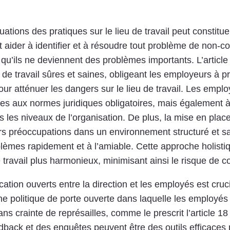
luations des pratiques sur le lieu de travail peut constitu
t aider à identifier et à résoudre tout problème de non-con
u’ils ne deviennent des problèmes importants. L’article 77
 de travail sûres et saines, obligeant les employeurs à p
r atténuer les dangers sur le lieu de travail. Les employ
es aux normes juridiques obligatoires, mais également à 
les niveaux de l’organisation. De plus, la mise en plac
s préoccupations dans un environnement structuré et san
blèmes rapidement et à l’amiable. Cette approche holisti
ravail plus harmonieux, minimisant ainsi le risque de conf
ion ouverts entre la direction et les employés est crucial
 politique de porte ouverte dans laquelle les employés s
ns crainte de représailles, comme le prescrit l’article 18 
back et des enquêtes peuvent être des outils efficaces 