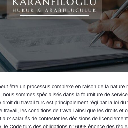
e peut être un processus complexe en raison de la nature 
lu, nous sommes spécialisés dans la fourniture de servic
droit du travail turc est principalement régi par la loi du 
ravail, les conditions de travail ainsi que les droits et
t aux salariés de contester les décisions de licenciement
e, le Code turc des obligations n° 6098 énonce des règles