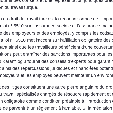
urnir des conseils et une représentation juridiques préci
n du travail turque.
du droit du travail turc est la reconnaissance de l’imp
a loi n° 5510 sur l’assurance sociale et l’assurance maladi
le des employeurs et des employés, y compris les cotisati
la loi n° 5510 met l’accent sur l’affiliation obligatoire de
ssant ainsi que les travailleurs bénéficient d’une couvert
sitions peut entraîner des sanctions importantes pour les
 Karanfiloglu fournit des conseils d’experts pour garanti
t ainsi des répercussions juridiques et financières poten
employeurs et les employés peuvent maintenir un environ
 litiges constituent une autre pierre angulaire du droit 
u travail spécialisés chargés de résoudre rapidement et é
ion obligatoire comme condition préalable à l’introduction
ce de parvenir à un règlement à l’amiable. Si la médiation